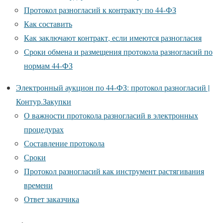
Протокол разногласий к контракту по 44-ФЗ
Как составить
Как заключают контракт, если имеются разногласия
Сроки обмена и размещения протокола разногласий по
нормам 44-ФЗ
Электронный аукцион по 44-ФЗ: протокол разногласий |
Контур.Закупки
О важности протокола разногласий в электронных
процедурах
Составление протокола
Сроки
Протокол разногласий как инструмент растягивания
времени
Ответ заказчика