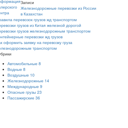
Записи
Железнодорожные перевозки из России
в Казахстан
равила перевозок грузов жд транспортом
еревозки грузов из Китая железной дорогой
еревозки грузов железнодорожным транспортом
онтейнерные перевозки жд грузов
ак оформить заявку на перевозку груза
елезнодорожным транспортом
убрики
Автомобильные
8
Водные
8
Воздушные
10
Железнодорожные
14
Международные
9
Опасные грузы
23
Пассажирские
36