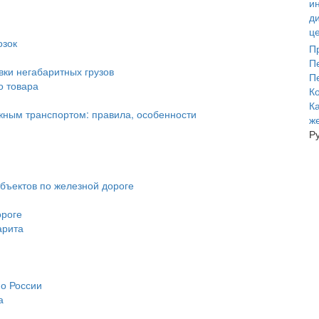
озок
П
П
ки негабаритных грузов
П
о товара
К
К
жным транспортом: правила, особенности
ж
Р
бъектов по железной дороге
ороге
арита
по России
а