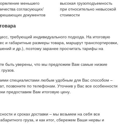
ормление меньшего
высокая грузоподъемность
личества согласующих/
при относительно невысокой
зрешающих документов
стоимости
товара
цесс, требующий индивидуального подхода. На итоговую
ес и габаритные размеры товара, маршрут транспортировки,
ений и др.), поэтому заранее просчитать тарифы на
е быть уверены, что мы предложим Вам самые низкие
грузов.
ашими специалистами любым удобным для Вас способом –
ат, позвоните по телефонам. Уточнив у Вас все особенности
оки предоставим Вам итоговую цену.
сности и сроках доставки – мы возьмем на себя все
абаритного груза, и как итог, сбережем Ваши нервы и