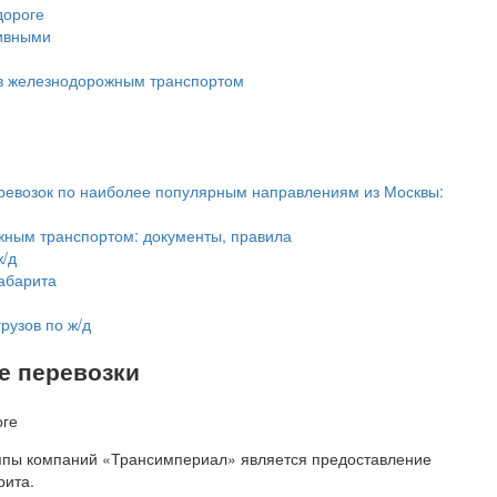
дороге
тивными
ов железнодорожным транспортом
и
ревозок по наиболее популярным направлениям из Москвы:
жным транспортом: документы, правила
ж/д
абарита
рузов по ж/д
е перевозки
ппы компаний «Трансимпериал» является предоставление
рита.