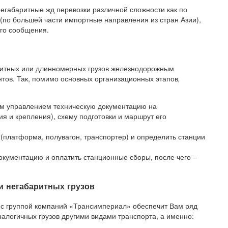
габаритные жд перевозки различной сложности как по
(по большей части импортные направления из стран Азии),
ого сообщения.
ритных или длинномерных грузов железнодорожным
тов. Так, помимо основных организационных этапов
,
ым управлением техническую документацию на
ния и крепления), схему подготовки и маршрут его
(платформа, полувагон, транспортер) и определить станции
ументацию и оплатить станционные сборы, после чего –
 негабаритных грузов
е с группой компаний «Трансимпериал» обеспечит Вам ряд
логичных грузов другими видами транспорта, а именно: