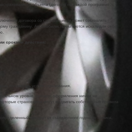
астрахованного объекта (договор по каждой программе
аключения договора со страховщиком может составлять
ждому гражданину. Автомобилисты пытаются искать для себя
ю.
ми сроками действия:
вно продвигать услуги страхования.
имальном уровне, процесс оформления ничем не
некоторые страховщики могут выдвигать собственные правила
определенный процент от стандартного годового полиса,