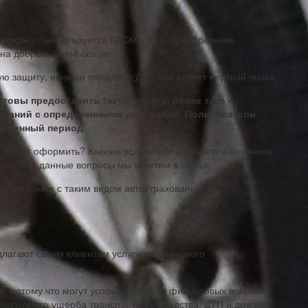
пулярностью пользуется КАСКО. Хоть приобретение
 на добровольной основе.
ю защиту, если он попадет в ДТП или станет жертвой угона.
отовы предоставить такую услугу, более того –
мпаний с определенными условиями. Пользователи
деленный период.
о может оформить? Какими условиями отличается месячное
олис? На данные вопросы мы ответим в статье.
вался ранее с таким видом автострахования, но
оду.
длагают своим клиентам услугу комплексного
, потому что могут успокоить себя в финансовых вопросах,
 частичного ущерба транспортного средства, ДТП и других