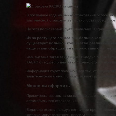
В последние года на рынке страхования особой по
комплексной страховки автотранспорта проводится
Но этот полис гарантирует владельцу ТС финансову
Из-за растущего спроса все больше компаний г
существует большое количество различных ко
чаще стали обращаться к страхованию на опре
Чем вызвана такая тенденция? Выгодно ли это? Кт
КАСКО от годового аналога? Сколько стоит такой п
Информация будет полезной для тех, кто не сталки
заинтересован в нем, потому что ищет для себя выг
Можно ли оформить
Практически все компании на страховом рынке пре
автомобильного страхования.
Водители охотно пользуются такими предложениями
которые могут возникнуть после угона, полного или