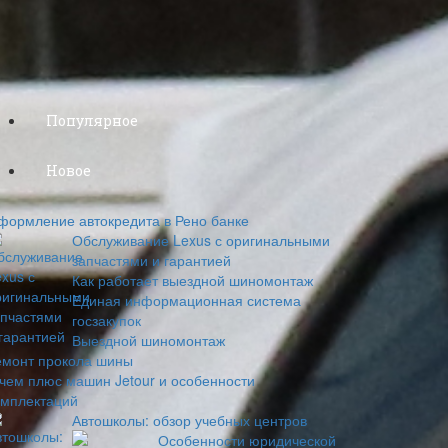
Популярное
Новое
формление автокредита в Рено банке
Обслуживание Lexus с оригинальными
запчастями и гарантией
Как работает выездной шиномонтаж
Единая информационная система
госзакупок
Выездной шиномонтаж
емонт прокола шины
 чем плюс машин Jetour и особенности
омплектаций
Автошколы: обзор учебных центров
Особенности юридической