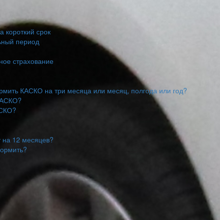
а короткий срок
ьный период
ное страхование
мить КАСКО на три месяца или месяц, полгода или год?
КАСКО?
АСКО?
 на 12 месяцев?
формить?