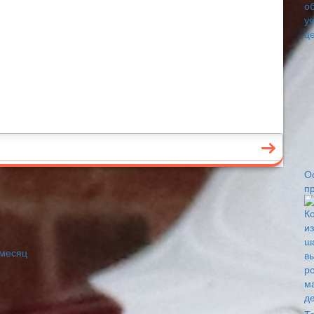
О
пр
 месяц