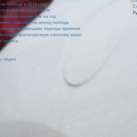
Т
ли полгода в 2019 году
С
 страхования автомобиля
Р
томобиля менее чем на год
ение страховки на месяц-полгода
трахования на меньшие периоды времени
обрести краткосрочную страховку каско
го полиса
ы: видео