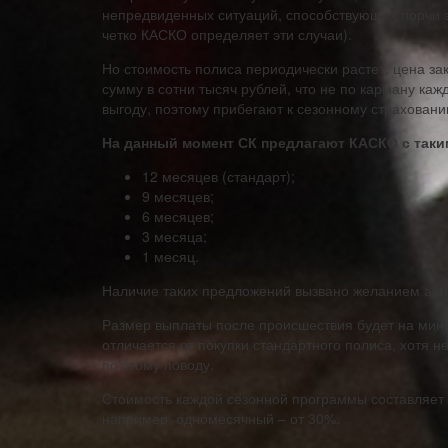
непредвиденных ситуаций, способствующих порчи з
четко КАСКО определяет эти случаи).
Но стоимость полиса периодически растет, цена з
сумму в сотни тысяч рублей, что не по карману ка
выгоду, поэтому прибегают к сезонному страховани
На данный момент СК предлагают КАСКО с таки
12 месяцев (стандарт);
9 месяцев;
6 месяцев;
3 месяца;
1 месяц.
Наличие таких предложений вызвано желанием акти
Размер выплаты после происшествия будет на мин
отличается от покупки стандартного полиса, хотя 
по этому поводу.
Стоимость каждой сезонной программы составляет 
например, одномесячный – от 30%.