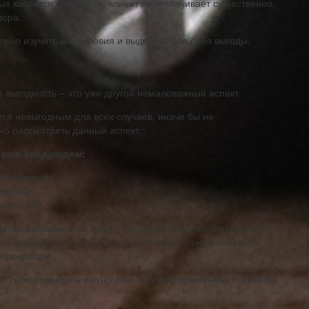
рых касается стоимости: клиент переплачивает существенно,
вора.
но изучить все условия и выделить для себя выгоды.
о выгодность – это уже другой немаловажный аспект.
тся невыгодным для всех случаев, иначе бы не
но рассмотреть данный аспект.
тва в следующем:
го средства;
егионы;
о для ИП).
втострахование на месяц, если уже точно запланировали
ния стандартного КАСКО, который имеет приличный срок
 процессом.
ДТП или повредить имущество, поэтому временная страховка