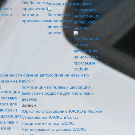
помощи призывникам
Контактная
информация
дилерского
центра
собенности обмена автомобиля на новый по
ограмме trade-in
Композиции из гелевых шаров для
выписки из роддома для мальчика и
девочки
Записи
Юрист по страхованию КАСКО в Москве
Страхование КАСКО в Согаз
Продление полиса КАСКО
Что покрывает страховка КАСКО