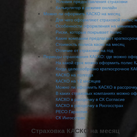
Условия предоставления страховки
Калькулятор в режиме онлайн
Можно ли оформить КАСКО на месяц
Для чего оформляют страховой полис н
Особенности оформления на минимал
Риски, которые покрывает полис
Какие компании предлагают краткосроч
Стоимость полиса каско на месяц
Отличие от страховки на год
Периоды страхования КАСКО: где можно офор
На какой срок можно оформить полис 
Когда целесообразно краткосрочное К
КАСКО на полгода
КАСКО на 12 месяцев
Можно ли оформить КАСКО в рассрочку
В каких страховых компаниях можно о
КАСКО в рассрочку в СК Согласие
КАСКО в рассрочку в Росгосстрах
РЕСО Гарантия
СК Ингосстрах
Страховка КАСКО на месяц