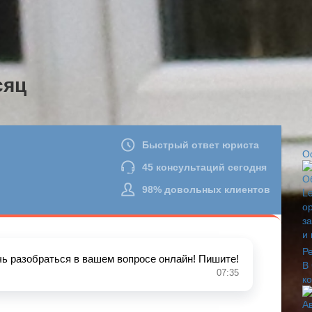
сяц
О
Р
В
к