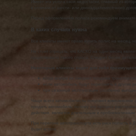
Имеет эта услуга свои недостатки, главный из кото
в отличии от шести- или двенадцатимесячного дого
Перед оформлением полиса рекомендуем вниматель
В каких случаях нужна
Все клиенты имеют право купить полис на месяц, н
Не стоит отрицать, что КАСКО на один месяц являе
существовало такого спроса. Следует более деталь
Некоторые клиенты видят для себя преимущес
когда вскоре их ожидает продажа транспортно
если автомобиль будут перегонять в другие р
при сезонной эксплуатации (особенно выгодн
Чаще всего автомобилисты покупают комплексное а
продать автомобиль, потому что процесс расторже
действия, является длительным и проблематичным
При перегоне автотранспорта есть риск попасть в 
будет кстати.