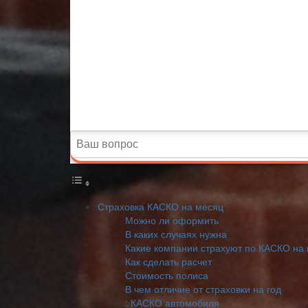
Страховка КАСКО на месяц
Можно ли оформить
В каких случаях нужна
Какие компании страхуют по КАСКО на
Как сделать расчет
Стоимость полиса
В чем отличие от страховки на год
: КАСКО автомобиля