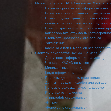
Можно ли купить КАСКО на месяц, 3 месяца и
На какие сроки можно оформить полис
Возможность оформления страховки ав
В каких случаях целесообразно оформл
каковы отличия страховки на год от с
В каких страховых компаниях можно при
Как рассчитать стоимость краткосрочно
Стоимость краткосрочного полиса
Заключение
Каско на 3 или 6 месяцев без переплат
Стоит ли приобретать КАСКО на месяц?
Доступность оформления на месяц
Что такое КАСКО на месяц
Минимальный период
Когда оформлять
Причины для оформления полиса
Данный продукт – удобен или выгоден
Почему страховка на месяц дороже
Кто страхует на месяц
«Тинькофф страхование»
«Интач»
«Ренессанс страхование»