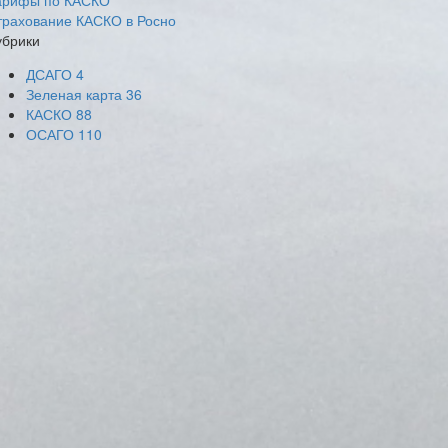
арифы по КАСКО
трахование КАСКО в Росно
убрики
ДСАГО
4
Зеленая карта
36
КАСКО
88
ОСАГО
110