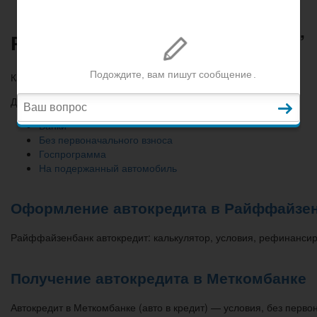
Рубрика “Автокредитование”
Категория:
Автокредитование
Дочерние категории:
Банки
Без первоначального взноса
Госпрограмма
На подержанный автомобиль
Оформление автокредита в Райффайзе
Райффайзенбанк автокредит: калькулятор, условия, рефинанси
Получение автокредита в Меткомбанке
Автокредит в Меткомбанке (авто в кредит) — условия, без перв