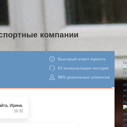
спортные компании
О
Р