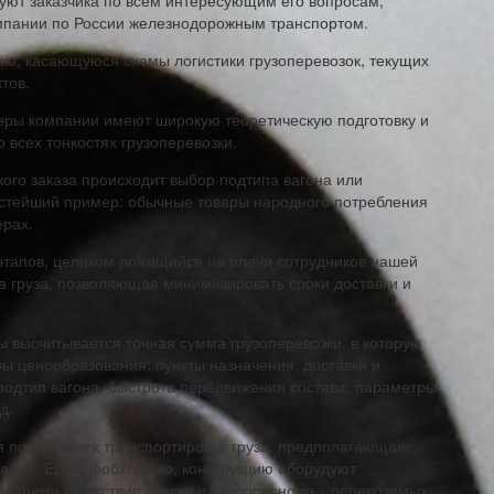
уют заказчика по всем интересующим его вопросам,
омпании по России железнодорожным транспортом.
ю, касающуюся схемы логистики грузоперевозок, текущих
тов.
жеры компании имеют широкую теоретическую подготовку и
всех тонкостях грузоперевозки.
ого заказа происходит выбор подтипа вагона или
остейший пример: обычные товары народного потребления
ерах.
этапов, целиком ложащийся на плечи сотрудников нашей
 груза, позволяющая минимизировать сроки доставки и
 высчитывается точная сумма грузоперевозки, в которую
 ценообразования: пункты назначения, доставки и
подтип вагона, быстрота передвижения состава, параметры
д.
я подготовка к транспортировке груза, предполагающая
ания. Если необходимо, конструкцию оборудуют
ющими отсутствие тряски и «безопасность» перевозимых