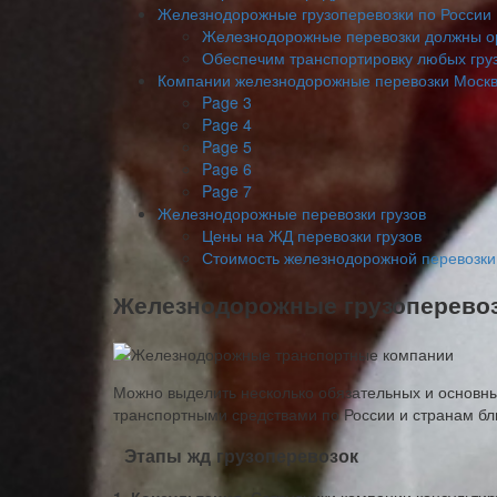
Железнодорожные грузоперевозки по России
Железнодорожные перевозки должны о
Обеспечим транспортировку любых гру
Компании железнодорожные перевозки Москв
Page 3
Page 4
Page 5
Page 6
Page 7
Железнодорожные перевозки грузов
Цены на ЖД перевозки грузов
Стоимость железнодорожной перевозки 
Железнодорожные грузоперевоз
Можно выделить несколько обязательных и основны
транспортными средствами по России и странам бл
Этапы жд грузоперевозок