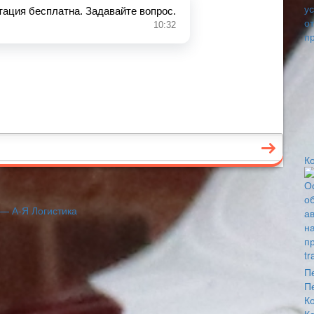
К
— А-Я Логистика
П
П
К