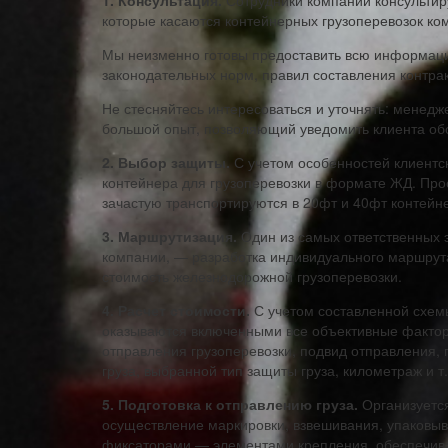
1. Консультация.
Сотрудники компании консультир
которые касаются контейнерных грузоперевозок к
Мы неизменно готовы предоставить всю информаци
законодательных норм, правил составления контрак
Не стесняйтесь интересоваться и уточнять: менед
большой опыт, позволяющий уведомить клиента обо 
2. Выбор защиты.
С учетом особенностей клиентск
контейнера для грузоперевозки в формате ЖД. Пр
зачастую транспортируются в 20фт и 40фт контейн
3. Маршрутизация.
Один из самых ответственных 
компании, — разработка индивидуального маршрута
стоимость железнодорожной грузоперевозки.
4. Расчет стоимости.
С учетом составленной схемы
оказываются включенными все объективные факторы
отправления грузоперевозки, подвид отправления, 
груза, выбранной тип защиты груза, километраж и т.
5. Подготовка к отправлению груза.
Организуетс
осуществление маркировки, взвешивания, упаковыв
фиксаторами — элементами крепления, обеспечива