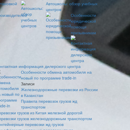
Автошколы: обзор учебных
центров
Особенности
юридической
помощи
призывникам
онтактная информация дилерского центра
Особенности обмена автомобиля на
новый по программе trade-in
Записи
Железнодорожные перевозки из России
в Казахстан
Правила перевозок грузов жд
транспортом
еревозки грузов из Китая железной дорогой
еревозки грузов железнодорожным транспортом
онтейнерные перевозки жд грузов