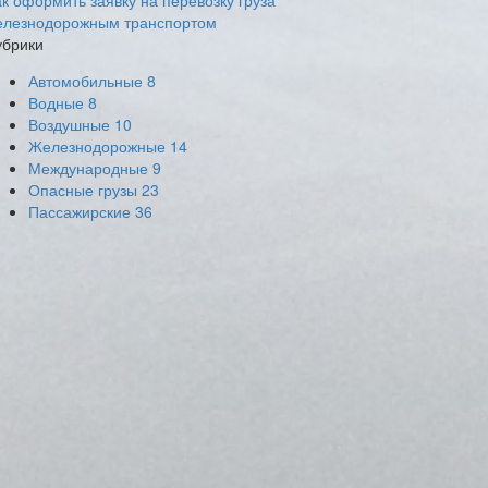
ак оформить заявку на перевозку груза
елезнодорожным транспортом
убрики
Автомобильные
8
Водные
8
Воздушные
10
Железнодорожные
14
Международные
9
Опасные грузы
23
Пассажирские
36