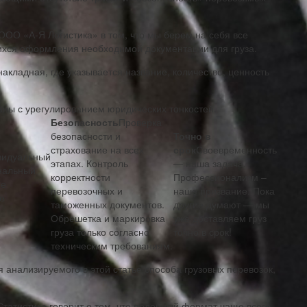
О «А-Я Логистика» в том, что мы берем на себя все
ихся оформления необходимой документации для груза.
акладная, где указывается название, количество, ценность
аны с урегулированием юридических тонкостей.
Безопасность
Проверка
безопасности и
Точно в
страхование на всех
срок
Своевременность
видуальный
этапах. Контроль
— наша задача.
ональный
корректности
Профессионализм –
ие
перевозочных и
наше призвание. Пока
е
таможенных документов.
другие думают — мы
Обрешетка и маркировка
уже доставляем груз
груза только согласно
точно в срок!
техническим требованиям.
анализируемого в этой статье способа грузовых перевозок,
 Статистика говорит о том, что подобный формат чаще всего