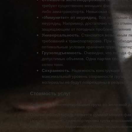
требует существенно меньших финансовых тр
либо авиатранспорта. Невысокая стоимость д
«Иммунитет» от неурядиц
. Все остальные с
неурядиц. Например, достаточно часто отме
защищающим от погодных проблем: влияние 
Универсальность
. Становится возможным пе
требований к транспортировке. При необходи
оптимальные условия хранения груза (темпер
Грузоподъемность
. Очевидно, что поезда 
допустимых объемов. Одна партия способна 
сотен тонн.
Сохранность
. Надежность конструкции ваго
максимальный уровень сохранности груза: вы
материалы не будут повреждены в результате
Стоимость услуг
Стоимость транспортирования груза по железной д
Обычно общий тариф является суммой многих факто
(вокзал, станция), транспортировка груза компани
контейнеры либо подвижные составы, осуществление