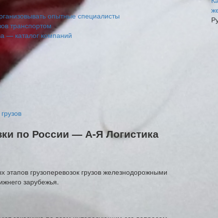
К
ж
рганизовывать опытные специалисты
Р
зов транспортом
а — каталог компаний
грузов
ки по России — А-Я Логистика
х этапов грузоперевозок грузов железнодорожными
ижнего зарубежья.