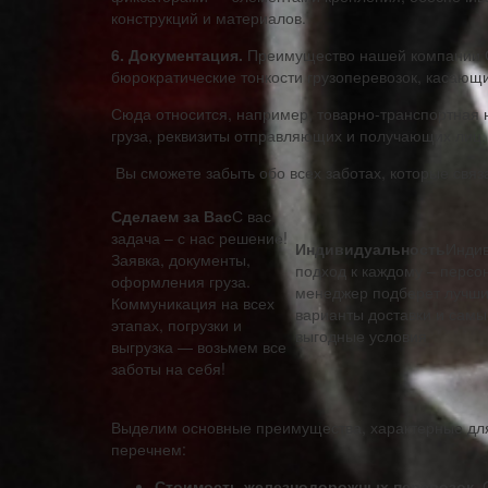
конструкций и материалов.
6. Документация.
Преимущество нашей компании ОО
бюрократические тонкости грузоперевозок, касающ
Сюда относится, например, товарно-транспортная н
груза, реквизиты отправляющих и получающих лиц.
Вы сможете забыть обо всех заботах, которые связ
Сделаем за Вас
С вас
задача – с нас решение!
Индивидуальность
Инди
Заявка, документы,
подход к каждому – перс
оформления груза.
менеджер подберет лучш
Коммуникация на всех
варианты доставки и самы
этапах, погрузки и
выгодные условия
выгрузка — возьмем все
заботы на себя!
Выделим основные преимущества, характерные для 
перечнем:
Стоимость железнодорожных перевозок
.