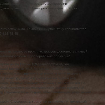
 дополнительно в стоимость грузоперевозки
одного транспорта. Некоторые иные факторы уже
ентировочными. Точные цены уточнять у специалистов
5)128-48-48
омности, словесно проиллюстрируем достоинства нашей
елезнодорожных грузоперевозках по России:
оперевозки по России ЖД-транспортом нашей
нашей компании «А-Я Логистика» отличаются
нтируемся на широкую аудиторию, а не на редких и
ать расчет жд тарифа грузоперевозки онлайн ржд
удники, которые обладают отличными теоретическими и
обны постоянно подтверждать свои знания в реальной
бор специалистов — основа, обеспечивающая успех нашей
 время. Специалисты компании планируют оптимальный