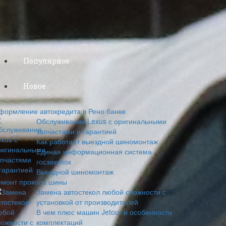
Популярное
Новое
формление автокредита в Рено банке
Обслуживание Lexus с оригинальными
запчастями и гарантией
Как работает выездной шиномонтаж
Единая информационная система
госзакупок
Выездной шиномонтаж
емонт прокола шины
Замена автостекол любой сложности с
установкой от производителей
В чем плюс машин Jetour и особенности
комплектаций