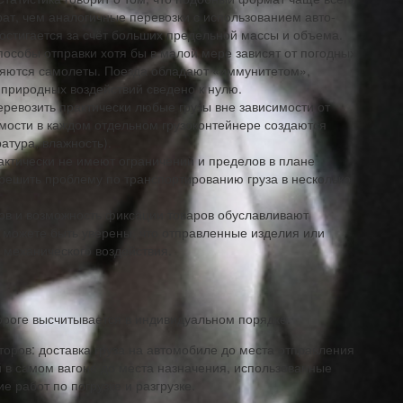
ат, чем аналогичные перевозки с использованием авто-
остигается за счёт больших предельной массы и объема.
пособы отправки хотя бы в малой мере зависят от погодных
няются самолеты. Поезда обладают «иммунитетом»,
природных воздействий сведено к нулю.
ревозить практически любые грузы вне зависимости от
мости в каждом отдельном грузоконтейнере создаются
атура, влажность).
фактически не имеют ограничений и пределов в плане
решить проблему по транспортированию груза в несколько
нов и возможность фиксации товаров обуславливают
 можете быть уверены, что отправленные изделия или
 механического воздействия.
ороге высчитывается в индивидуальном порядке.
ров: доставка груза на автомобиле до места отправления
ей в самом вагоне до места назначения, использованные
 работ по погрузке и разгрузке.