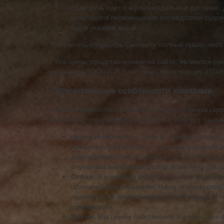
Если речь идет о мультимодальной доставке,
включается перемещение посредством судох
были указаны выше.
Рассчитать стоимость Смотреть полный прайс-лист
Все цены, представленные на сайте, являются ори
компании ООО «А-Я Логистика» по телефону +7(49
Отличительные особенности компании
Избегая неуместной в реалиях текущего рынка скр
компании, специализирующейся на транспортных ж
Ценовая политика
. Цены и тарифы на груз
компании сравнительно невысоки: расценки 
демократичностью и адекватностью. Мы орие
случайных заказчиков. Всегда возможно сдел
Отбор
. В компании работают только те сотр
практическими знаниями. Наши логисты спос
практической деятельности. Кропотливый от
организации.
Время
. Мы ценим собственное и клиентское