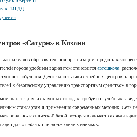
ену в ГИБДД
бучения
ентров «Сатурн» в Казани
олько филиалов образовательной организации, предоставляющей 
ителей города удобным вариантом становится
автошкола
, распо
оступность обучения. Деятельность таких учебных центров напр
телей к безопасному управлению транспортным средством в гор
ни, как и в других крупных городах, требует от учебных завед
ельным стандартам и применения современных методик. Сеть ц
материально-технической базой, которая включает как аудитории 
адки для отработки первоначальных навыков.