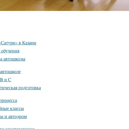
«Сатурн» в Казани
 обучения
а автошколы
 автошколе
 B и C
ктическая подготовка
процесса
бные классы
ы и автодром
го удостоверения