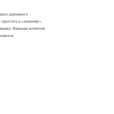
равил дорожного
т простого к сложному»,
навыки. Важным аспектом
ающихся.