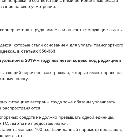
тся поправки: в соответствии с ними региональные власти
звания на свое усмотрение.
сионер ветеран труда, имеет ли он соответствующие льготы
одекса, которые стали основанием для уплаты транспортного
декса, в статьях 356-363.
туальной в 2019-м году является кодекс под редакцией
рпывающий перечень всех граждан, которые имеют право на
ртному налогу.
орых ситуациях ветераны труда тоже обязаны уплачивать
не распространяются.
спортных средств не должно превышать одной единицы.
о ТС, льготы не предоставляются.
ставлять меньше 100 л.с. Если данный параметр превышен,
ении льгот.