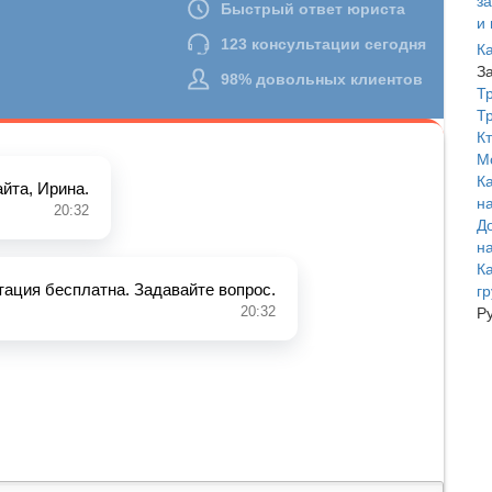
К
З
Т
Т
К
М
К
н
Д
н
К
г
Р