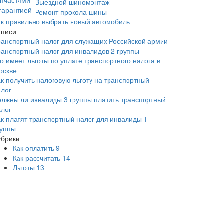
Выездной шиномонтаж
Ремонт прокола шины
ак правильно выбрать новый автомобиль
аписи
ранспортный налог для служащих Российской армии
ранспортный налог для инвалидов 2 группы
то имеет льготы по уплате транспортного налога в
оскве
ак получить налоговую льготу на транспортный
алог
олжны ли инвалиды 3 группы платить транспортный
алог
ак платят транспортный налог для инвалиды 1
руппы
убрики
Как оплатить
9
Как рассчитать
14
Льготы
13