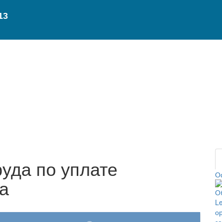
акт
Лизинг
Вопросы и ответы
руда по уплате
О
а