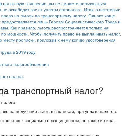
 в налоговую заявление, вы не сможете пользоваться
 не освободит вас от уплаты автоналога. Итак, в некоторых
 право на льготы по транспортному налогу. Однако чаще
ог предоставляется лишь Героям Социалистического Труда и
вы. Как правило, льгота распространяется только на
по мощности. Чтобы получить право не выплачивать налог,
о месту прописки, приложив к нему копию удостоверения
труда в 2019 году
готного налогообложения
ного налога:
да транспортный налог?
во на получение льгот, в частности, при уплате налогов.
е относятся к социально незащищенным, но также и лица,
ортному налогу для ветеранов труда, порядок их