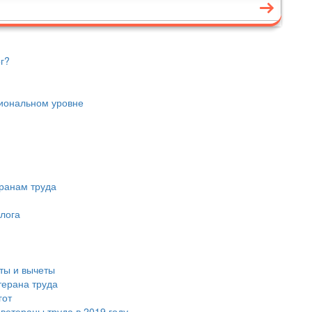
г?
гиональном уровне
ранам труда
лога
ты и вычеты
терана труда
гот
 ветераны труда в 2019 году