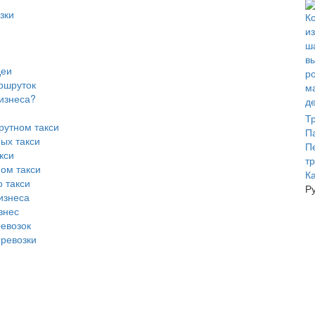
зки
деи
ршруток
изнеса?
Т
рутном такси
П
ых такси
П
кси
т
ом такси
К
 такси
Р
изнеса
знес
евозок
еревозки