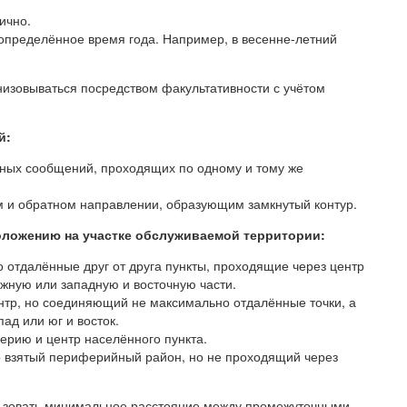
ично.
пределённое время года. Например, в весенне-летний
низовываться посредством факультативности с учётом
й:
тных сообщений, проходящих по одному и тому же
 и обратном направлении, образующим замкнутый контур.
оложению на участке обслуживаемой территории:
отдалённые друг от друга пункты, проходящие через центр
жную или западную и восточную части.
нтр, но соединяющий не максимально отдалённые точки, а
ад или юг и восток.
рию и центр населённого пункта.
о взятый периферийный район, но не проходящий через
ьзовать минимальное расстояние между промежуточными