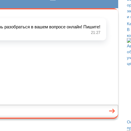
К
В
к
О
пр