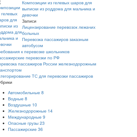
Композиции из гелевых шаров для
выписки из роддома для мальчика и
девочки
Записи
Лицензирование перевозок лежачих
больных
Перевозка пассажиров заказным
автобусом
ребования к перевозке школьников
ассажирские перевозки по РФ
еревозка пассажиров России железнодорожным
ранспортом
атегорирование ТС для перевозки пассажиров
убрики
Автомобильные
8
Водные
8
Воздушные
10
Железнодорожные
14
Международные
9
Опасные грузы
23
Пассажирские
36