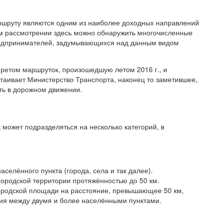
аршруту являются одним из наиболее доходных направлений
ом рассмотрении здесь можно обнаружить многочисленные
едпринимателей, задумывающихся над данным видом
претом маршруток, произошедшую летом 2016 г., и
аивает Министерство Транспорта, наконец то заметившее,
ть в дорожном движении.
может подразделяться на несколько категорий, в
селённого пункта (города, села и так далее).
городской территории протяжённостью до 50 км.
ородской площади на расстояние, превышающее 50 км,
ия между двумя и более населёнными пунктами.