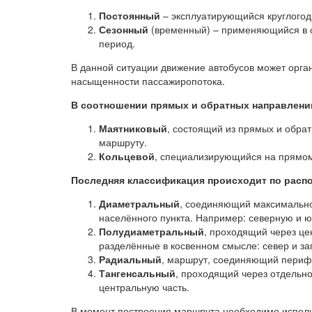
Постоянный
– эксплуатирующийся круглогод
Сезонный
(временный) – применяющийся в о
период.
В данной ситуации движение автобусов может орга
насыщенности пассажиропотока.
В соотношении прямых и обратных направлени
Маятниковый
, состоящий из прямых и обра
маршруту.
Кольцевой
, специализирующийся на прямом
Последняя классификация происходит по расп
Диаметральный
, соединяющий максимально 
населённого пункта. Например: северную и ю
Полудиаметральный
, проходящий через це
разделённые в косвенном смысле: север и зап
Радиальный
, маршрут, соединяющий перифе
Тангенсальный
, проходящий через отдельн
центральную часть.
В момент построения маршрута необходимо испол