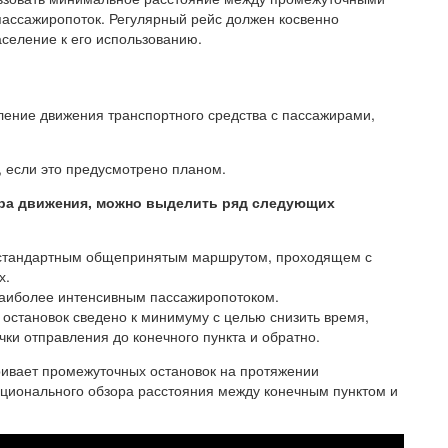
пассажиропоток. Регулярный рейс должен косвенно
аселение к его использованию.
ение движения транспортного средства с пассажирами,
, если это предусмотрено планом.
ера движения, можно выделить ряд следующих
я стандартным общепринятым маршрутом, проходящем с
х.
наиболее интенсивным пассажиропотоком.
о остановок сведено к минимуму с целью снизить время,
чки отправления до конечного пункта и обратно.
ривает промежуточных остановок на протяжении
ационального обзора расстояния между конечным пунктом и